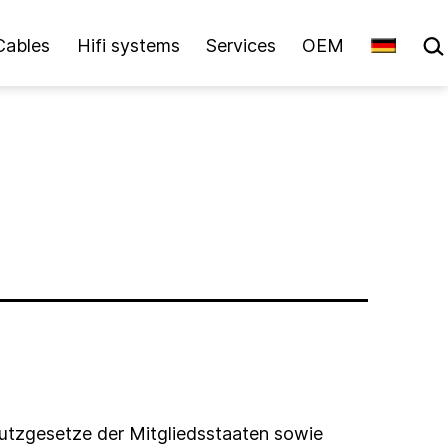
Sea
Cables
Hifi systems
Services
OEM
utzgesetze der Mitgliedsstaaten sowie