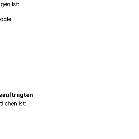
gen ist:
logie
beauftragten
ichen ist: